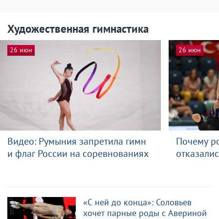
Художественная гимнастика
26 июн
26 июн
Видео: Румыния запретила гимн
Почему р
и флаг России на соревнованиях
отказалис
«С ней до конца»: Соловьев
хочет парные роды с Авериной