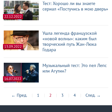
Тест: Хорошо ли вы знаете
сериал «Постучись в мою дверь»
22.12.2022
Ушла легенда французской
«новой волны»: каким был
творческий путь Жан-Люка
13.09.2022
Годара
Музыкальный тест: Это пел Лепс
или Агутин?
16.07.2022
←
Пред.
1
2
3
4
След.
→