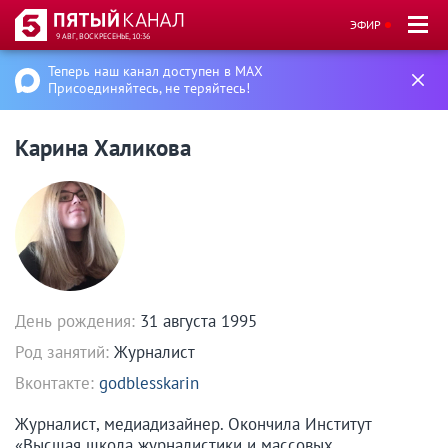
ЭФИР
9 АВГ, ВОСКРЕСЕНЬЕ, 10:36
Теперь наш канал доступен в MAX
Присоединяйтесь, не теряйтесь!
Карина Халикова
День рождения:
31 августа 1995
Род занятий:
Журналист
Вконтакте:
godblesskarin
Журналист, медиадизайнер. Окончила Институт
«Высшая школа журналистики и массовых