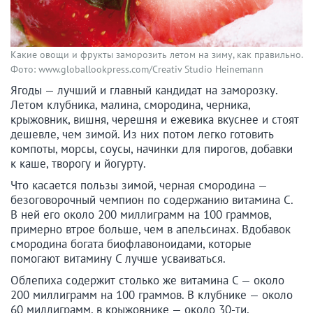
Какие овощи и фрукты заморозить летом на зиму, как правильно.
Фото: www.globallookpress.com/Creativ Studio Heinemann
Ягоды — лучший и главный кандидат на заморозку.
Летом клубника, малина, смородина, черника,
крыжовник, вишня, черешня и ежевика вкуснее и стоят
дешевле, чем зимой. Из них потом легко готовить
компоты, морсы, соусы, начинки для пирогов, добавки
к каше, творогу и йогурту.
Что касается пользы зимой, черная смородина —
безоговорочный чемпион по содержанию витамина C.
В ней его около 200 миллиграмм на 100 граммов,
примерно втрое больше, чем в апельсинах. Вдобавок
смородина богата биофлавоноидами, которые
помогают витамину C лучше усваиваться.
Облепиха содержит столько же витамина C — около
200 миллиграмм на 100 граммов. В клубнике — около
60 миллиграмм, в крыжовнике — около 30-ти,