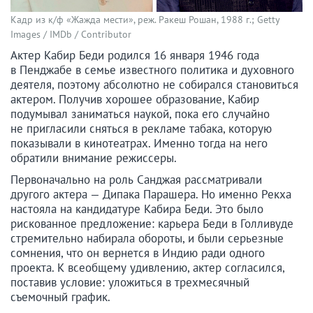
Кадр из к/ф «Жажда мести», реж. Ракеш Рошан, 1988 г.; Getty
Images / IMDb / Contributor
Актер Кабир Беди родился 16 января 1946 года
в Пенджабе в семье известного политика и духовного
деятеля, поэтому абсолютно не собирался становиться
актером. Получив хорошее образование, Кабир
подумывал заниматься наукой, пока его случайно
не пригласили сняться в рекламе табака, которую
показывали в кинотеатрах. Именно тогда на него
обратили внимание режиссеры.
Первоначально на роль Санджая рассматривали
другого актера — Дипака Парашера. Но именно Рекха
настояла на кандидатуре Кабира Беди. Это было
рискованное предложение: карьера Беди в Голливуде
стремительно набирала обороты, и были серьезные
сомнения, что он вернется в Индию ради одного
проекта. К всеобщему удивлению, актер согласился,
поставив условие: уложиться в трехмесячный
съемочный график.