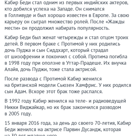
Кабир Беди стал одним из первых индийских актеров,
кто добился успеха на Западе. Он снимался
в Голливуде и был хорошо известен в Европе. За свою
карьеру он сыграл множество ролей. После «Жажды
мести» он продолжил набирать популярность.
Кабир Беди был женат четырежды и стал отцом троих
детей. В первом браке с Протимой у них родились
дочь Пуджа и сын Сиддхарт, который страдал
от шизофрении и покончил с собой. Протима погибла
в 1998 году при оползне в Уттар-Прадеше. Их внучка
Алайя, дочь Пуджи, тоже стала актрисой.
После развода с Протимой Кабир женился
на британской модели Сьюзен Хамфрис. У них родился
сын Адам. Вскоре этот брак тоже распался.
В 1992 году Кабир женился на теле- и радиоведущей
Никки Виджайкар, но их брак закончился разводом
в 2005 году.
15 января 2016 года, за день до своего 70-летия, Кабир
Беди женился на актрисе Парвин Дусандж, которая
на 30 лет младше него.