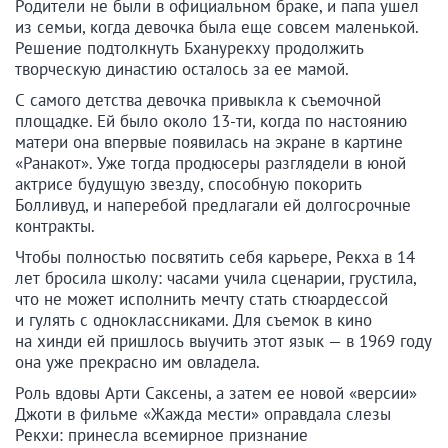
Родители не были в официальном браке, и папа ушел
из семьи, когда девочка была еще совсем маленькой.
Решение подтолкнуть Бханурекху продолжить
творческую династию осталось за ее мамой.
С самого детства девочка привыкла к съемочной
площадке. Ей было около 13-ти, когда по настоянию
матери она впервые появилась на экране в картине
«Ранакот». Уже тогда продюсеры разглядели в юной
актрисе будущую звезду, способную покорить
Болливуд, и наперебой предлагали ей долгосрочные
контракты.
Чтобы полностью посвятить себя карьере, Рекха в 14
лет бросила школу: часами учила сценарии, грустила,
что не может исполнить мечту стать стюардессой
и гулять с одноклассниками. Для съемок в кино
на хинди ей пришлось выучить этот язык — в 1969 году
она уже прекрасно им овладела.
Роль вдовы Арти Саксены, а затем ее новой «версии»
Джоти в фильме «Жажда мести» оправдала слезы
Рекхи: принесла всемирное признание