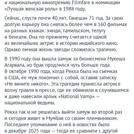
и национальную кинопремию Filmfare в номинации
«Лучшая женская роль» в 1988 году.
Сейчас, спустя почти 40 лет, Ганешан 71 год. За свою
долгую карьеру она снялась более чем в 160 фильмах
на разных языках: хинди, тамильском, телугу
и бенгали. Она по-прежнему считается одной
из величайших актрис в истории индийского кино.
Однако личная жизнь звезды сложилась трагично.
В 1990 году она вышла замуж за бизнесмена Мукеша
Агарвала, но брак продлился чуть больше года.
В октябре 1990 года, когда Рекха была на съемках
в США, ее муж покончил с собой, оставив записку
«Не вините никого». Эта трагедия принесла актрисе
волну травли в прессе, где ее обвиняли в случившемся
и даже навесили ярлык «National Vamp» —
национальной ведьмы.
Рекха так и не решилась выйти замуж во второй раз
и сегодня живет в Мумбаи со своим племянником.
Последнее упоминание о ней в новостях было
в декабре 2025 года — тогда ее сравнили с другой