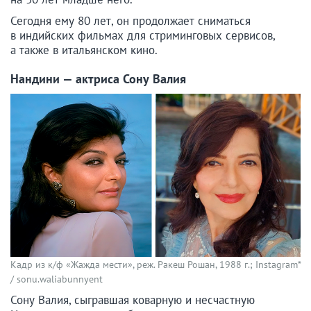
Сегодня ему 80 лет, он продолжает сниматься
в индийских фильмах для стриминговых сервисов,
а также в итальянском кино.
Нандини — актриса Сону Валия
Кадр из к/ф «Жажда мести», реж. Ракеш Рошан, 1988 г.; Instagram*
/ sonu.waliabunnyent
Сону Валия, сыгравшая коварную и несчастную