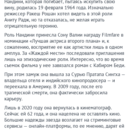
Нандини, которая погибает, пытаясь искупить свою
вину, родилась 19 февраля 1964 года. Изначально
режиссер Ракеш Рошан хотел видеть в этой роли
Аниту Радж, но та отказалась, не желая играть
отрицательную героиню.
Роль Нандини принесла Сону Валии награду Filmfare в
номинации «Лучшая актриса второго плана» и, к
сожалению, восприятие ее как артистки лишь в одном
амплуа. За «Жаждой мести» последовали приглашения
лишь на эпизодические роли. Интересно, что во время
съемок фильма у нее завязался роман с Кабиром Беди.
При этом замуж она вышла за Сурью Пратапа Сингха —
владельца отеля и индийского кинопродюсера — и
переехала в Америку. В 2009 году, после его
трагической смерти, она фактически забросила
карьеру.
Лишь в 2020 году она вернулась в кинематограф.
Сейчас ей 62 года, и она нацелена не оставлять кино.
Большие надежды звезда возлагает на стриминговые
сервисы — онлайн-платформы, по ее мнению, дарят ей