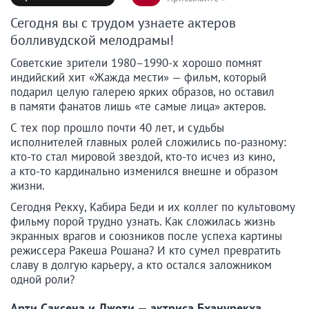
Сегодня вы с трудом узнаете актеров
болливудской мелодрамы!
Советские зрители 1980–1990-х хорошо помнят
индийский хит «Жажда мести» — фильм, который
подарил целую галерею ярких образов, но оставил
в памяти фанатов лишь «те самые лица» актеров.
С тех пор прошло почти 40 лет, и судьбы
исполнителей главных ролей сложились по-разному:
кто-то стал мировой звездой, кто-то исчез из кино,
а кто-то кардинально изменился внешне и образом
жизни.
Сегодня Рекху, Кабира Беди и их коллег по культовому
фильму порой трудно узнать. Как сложилась жизнь
экранных врагов и союзников после успеха картины
режиссера Ракеша Рошана? И кто сумел превратить
славу в долгую карьеру, а кто остался заложником
одной роли?
Арти Саксена и Джоти — актриса Бханурекха