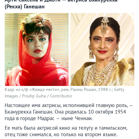
(Рекха) Ганешан
Кадр из к/ф «Жажда мести», реж. Ракеш Рошан, 1988 г.; Getty
Images / Prodip Guha / Contributor
Настоящее имя актрисы, исполнившей главную роль, —
Бханурекха Ганешан. Она родилась 10 октября 1954
года в городе Мадрас — ныне Ченнаи.
Ее мать была актрисой кино на телугу и тамильском,
отец тоже снимался, но только на втором языке.