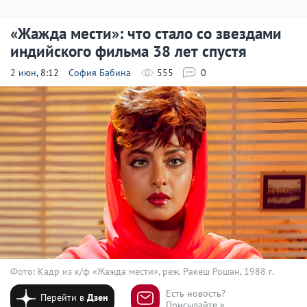
«Жажда мести»: что стало со звездами
индийского фильма 38 лет спустя
2 июн
, 8:12
София Бабина
555
0
Фото: Кадр из к/ф «Жажда мести», реж. Ракеш Рошан, 1988 г.
Есть новость?
Перейти в
Дзен
Присылайте »