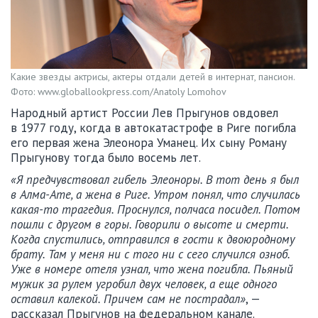
Какие звезды актрисы, актеры отдали детей в интернат, пансион.
Фото: www.globallookpress.com/Anatoly Lomohov
Народный артист России Лев Прыгунов овдовел
в 1977 году, когда в автокатастрофе в Риге погибла
его первая жена Элеонора Уманец. Их сыну Роману
Прыгунову тогда было восемь лет.
«Я предчувствовал гибель Элеоноры. В тот день я был
в Алма-Ате, а жена в Риге. Утром понял, что случилась
какая-то трагедия. Проснулся, полчаса посидел. Потом
пошли с другом в горы. Говорили о высоте и смерти.
Когда спустились, отправился в гости к двоюродному
брату. Там у меня ни с того ни с сего случился озноб.
Уже в номере отеля узнал, что жена погибла. Пьяный
мужик за рулем угробил двух человек, а еще одного
оставил калекой. Причем сам не пострадал»
, —
рассказал Прыгунов на федеральном канале.