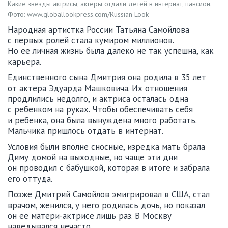
Какие звезды актрисы, актеры отдали детей в интернат, пансион.
Фото: www.globallookpress.com/Russian Look
Народная артистка России Татьяна Самойлова
с первых ролей стала кумиром миллионов.
Но ее личная жизнь была далеко не так успешна, как
карьера.
Единственного сына Дмитрия она родила в 35 лет
от актера Эдуарда Машковича. Их отношения
продлились недолго, и актриса осталась одна
с ребенком на руках. Чтобы обеспечивать себя
и ребенка, она была вынуждена много работать.
Мальчика пришлось отдать в интернат.
Условия были вполне сносные, изредка мать брала
Диму домой на выходные, но чаще эти дни
он проводил с бабушкой, которая в итоге и забрала
его оттуда.
Позже Дмитрий Самойлов эмигрировал в США, стал
врачом, женился, у него родилась дочь, но показал
он ее матери-актрисе лишь раз. В Москву
наведывался нечасто.