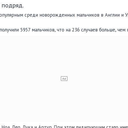
 подряд.
опулярным среди новорожденных мальчиков в Англии и У
лучили 5957 мальчиков, что на 236 случаев больше, чем 
 Ноа, Лео, Лука и Артур. При этом лидирующим стало им