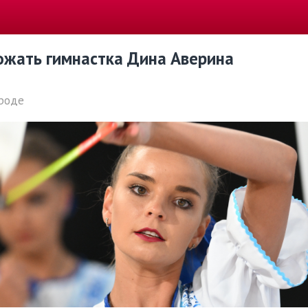
рожать гимнастка Дина Аверина
роде