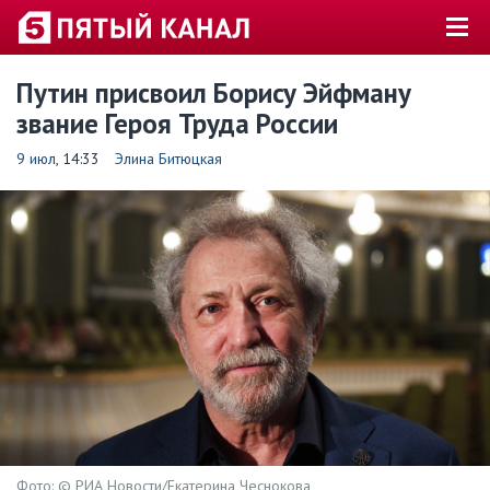
Путин присвоил Борису Эйфману
звание Героя Труда России
9 июл
, 14:33
Элина Битюцкая
Фото: © РИА Новости/Екатерина Чеснокова