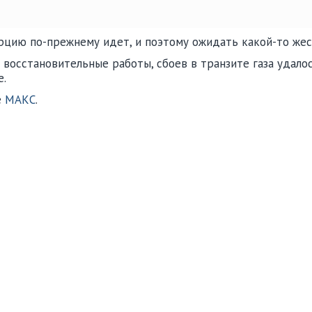
Турцию по-прежнему идет, и поэтому ожидать какой-то жес
я восстановительные работы, сбоев в транзите газа удал
е.
е
МАКС
.