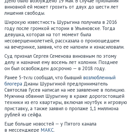
Дело было возбуждено 19 мая. В случае признания
виновной ей может грозить от двух до шести лет
лишения свободы.
Широкую известность Шурыгина получила в 2016
году после громкой истории в Ульяновске. Тогда
девушка, которая на тот момент была
несовершеннолетней, рассказала о произошедшем
на вечеринке, заявив, что ее напоили и изнасиловали.
Суд признал Сергея Семенова виновным по этому
делу и назначил ему восемь лет колонии. Позднее
он был освобожден досрочно — в 2018 году.
Ранее 5-tv.ru сообщал, что бывший
возлюбленный
блогера
Дианы Шурыгиной предприниматель
Святослав Гусев написал на нее заявление в полицию.
Мужчина обвинил Шурыгину в краже дорогостоящей
техники из его квартиры, включая ноутбук и игровую
приставку, а также заявил о пропаже 1,1 миллиона
рублей из сейфа.
Еще больше новостей — у Пятого канала
в мессенджере
МАКС
.