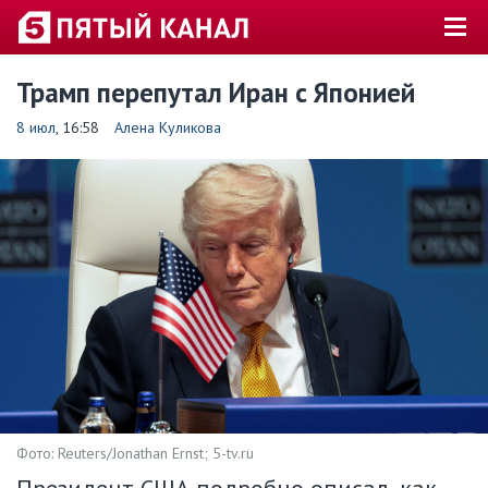
Трамп перепутал Иран с Японией
8 июл
, 16:58
Алена Куликова
Фото: Reuters/Jonathan Ernst; 5-tv.ru
Президент США подробно описал, как