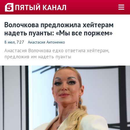
Волочкова предложила хейтерам
надеть пуанты: «Мы все поржем»
8 июл
, 7:27
Анастасия Антоненко
Анастасия Волочкова едко ответила хейтерам,
предложив им надеть пуанты