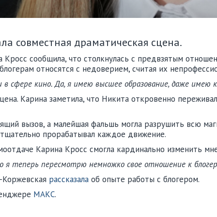
ла совместная драматическая сцена.
а Кросс сообщила, что столкнулась с предвзятым отношен
блогерам относятся с недоверием, считая их непрофесси
и в сфере кино. Да, я имею высшее образование, даже имею 
цена. Карина заметила, что Никита откровенно переживал
оящий вызов, а малейшая фальшь могла разрушить всю маг
и тщательно прорабатывал каждое движение.
амоотдаче Карина Кросс смогла кардинально изменить мне
то я теперь пересмотрю немножко свое отношение к блогер
ва-Коржевская
рассказала
об опыте работы с блогером.
ссенджере
МАКС
.