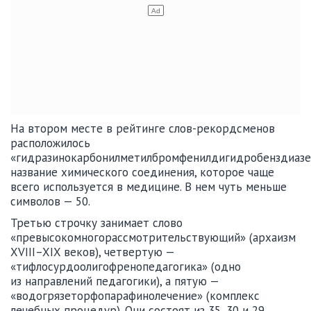
На втором месте в рейтинге слов-рекордсменов
расположилось
«гидразинокарбонилметилбромфенилдигидробенздиазе
название химического соединения, которое чаще
всего используется в медицине. В нем чуть меньше
символов — 50.
Третью строчку занимает слово
«превысокомногорассмотрительствующий» (архаизм
XVIII–XIX веков), четвертую —
«тифлосурдоолигофренопедагогика» (одно
из направлений педагогики), а пятую —
«водогрязеторфопарафинолечение» (комплекс
лечебных процедур). Они состоят из 35, 30 и 29