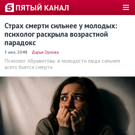
Страх смерти сильнее у молодых:
психолог раскрыла возрастной
парадокс
3 июл
, 20:48
Дарья Орлова
Психолог Абравитова: в молодости люди сильнее
всего боятся смерти