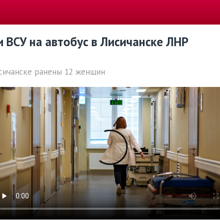
 ВСУ на автобус в Лисичанске ЛНР
исичанске ранены 12 женщин