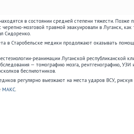
 находятся в состоянии средней степени тяжести. Позже 
 с черепно-мозговой травмой эвакуировали в Луганск, как
ил Сидоренко.
ета в Старобельске медики продолжают оказывать помощ
стезиологии-реанимации Луганской республиканской клин
обследования — томографию мозга, рентгенографию, УЗИ 
осколков беспилотников.
едиков регулярно выезжают на места ударов ВСУ, рискуя
е
МАКС
.